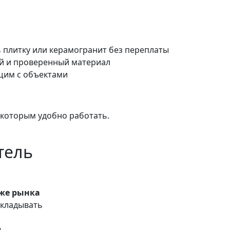
ть плитку или керамогранит без переплаты
й и проверенный материал
щим с объектами
 которым удобно работать.
тель
иже рынка
укладывать
ы