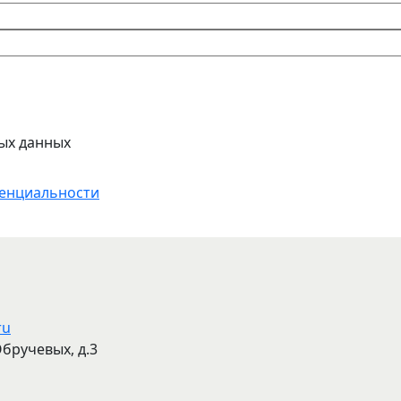
ых данных
енциальности
ru
Обручевых, д.3